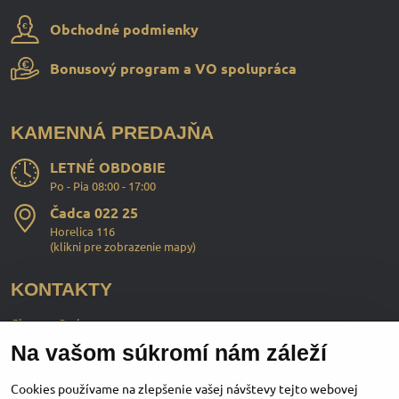
Obchodné podmienky
Bonusový program a VO spolupráca
KAMENNÁ PREDAJŇA
LETNÉ OBDOBIE
Po - Pia 08:00 - 17:00
Čadca 022 25
Horelica 116
(
klikni pre zobrazenie mapy
)
KONTAKTY
ChopperStyle s.r.o.
Na vašom súkromí nám záleží
Ing. Martin Murčo
+421 911 364 555
Cookies používame na zlepšenie vašej návštevy tejto webovej