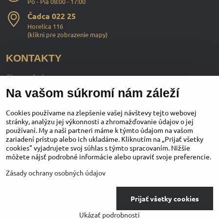
Po - Pia 08:00 - 17:00
Čadca 022 25
Horelica 116
(
klikni pre zobrazenie mapy
)
KONTAKTY
ChopperStyle s.r.o.
Na vašom súkromí nám záleží
Ing. Martin Murčo
+421 911 364 555
Cookies používame na zlepšenie vašej návštevy tejto webovej
stránky, analýzu jej výkonnosti a zhromažďovanie údajov o jej
používaní. My a naši partneri máme k týmto údajom na vašom
obchod​@chopperstyle​.sk
zariadení prístup alebo ich ukladáme. Kliknutím na „Prijať všetky
cookies" vyjadrujete svoj súhlas s týmto spracovaním. Nižšie
môžete nájsť podrobné informácie alebo upraviť svoje preferencie.
Instagram
Facebook
Youtube
Zásady ochrany osobných údajov
©
2026
Copyright
Prijať všetky cookies
Predvoľby súkromia
Zásady ochrany osobných údajov
Ukázať podrobnosti
Vytvorené pomocou:
BiznisWeb.sk