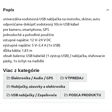
Popis
univerzálna vodotesná USB nabíjačka na motorku, skúter, auto
odporúčame dokúpiť vodotesný 30cm USB kábel
pre kameru, smartphone, GPS
jednoduché a pohodlné použitie
vstupné napätie: 12 V–24 V DC
výstupné napätie: 5 V–2,4 A (1x USB)
dĺžka kábla: 1,83 m
obsah balenia: USB kabeláž (1 výstup USB) / nabíjačka, sťahovacie
pásky, 1x úchyt na riadidlá
Viac z kategórie
Elektronika / Audio / GPS
VÝPREDAJ
Nabíjačky, zásuvky a elektronika
USB nabíjačky / Zapaľovače
PODĽA PRODUKTU