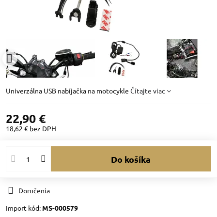
Univerzálna USB nabíjačka na motocykle
Čítajte viac
22,90 €
18,62 €
bez DPH
Do košíka
Doručenia
Import kód:
MS-000579