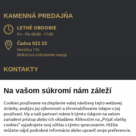
KAMENNÁ PREDAJŇA
LETNÉ OBDOBIE
Po - Pia 08:00 - 17:00
Čadca 022 25
Horelica 116
(
klikni pre zobrazenie mapy
)
KONTAKTY
ChopperStyle s.r.o.
Na vašom súkromí nám záleží
Ing. Martin Murčo
+421 911 364 555
Cookies používame na zlepšenie vašej návštevy tejto webovej
stránky, analýzu jej výkonnosti a zhromažďovanie údajov o jej
používaní. My a naši partneri máme k týmto údajom na vašom
obchod​@chopperstyle​.sk
zariadení prístup alebo ich ukladáme. Kliknutím na „Prijať všetky
cookies" vyjadrujete svoj súhlas s týmto spracovaním. Nižšie
môžete nájsť podrobné informácie alebo upraviť svoje preferencie.