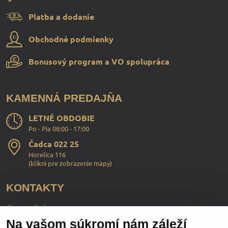
Platba a dodanie
Obchodné podmienky
Bonusový program a VO spolupráca
KAMENNÁ PREDAJŇA
LETNÉ OBDOBIE
Po - Pia 08:00 - 17:00
Čadca 022 25
Horelica 116
(
klikni pre zobrazenie mapy
)
KONTAKTY
ChopperStyle s.r.o.
Na vašom súkromí nám záleží
Ing. Martin Murčo