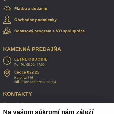
Platba a dodanie
Obchodné podmienky
Bonusový program a VO spolupráca
KAMENNÁ PREDAJŇA
LETNÉ OBDOBIE
Po - Pia 08:00 - 17:00
Čadca 022 25
Horelica 116
(
klikni pre zobrazenie mapy
)
KONTAKTY
ChopperStyle s.r.o.
Na vašom súkromí nám záleží
Ing. Martin Murčo