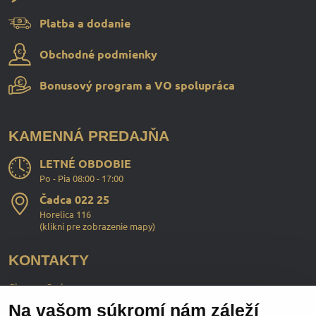
Platba a dodanie
Obchodné podmienky
Bonusový program a VO spolupráca
KAMENNÁ PREDAJŇA
LETNÉ OBDOBIE
Po - Pia 08:00 - 17:00
Čadca 022 25
Horelica 116
(
klikni pre zobrazenie mapy
)
KONTAKTY
ChopperStyle s.r.o.
Na vašom súkromí nám záleží
Ing. Martin Murčo