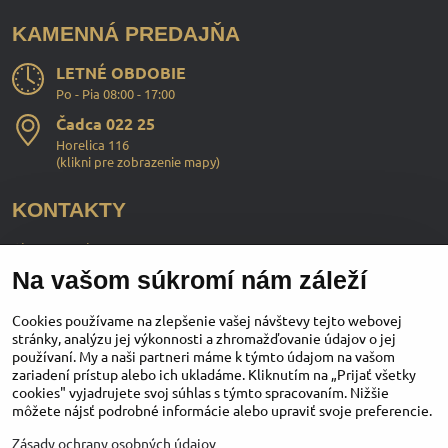
KAMENNÁ PREDAJŇA
LETNÉ OBDOBIE
Po - Pia 08:00 - 17:00
Čadca 022 25
Horelica 116
(
klikni pre zobrazenie mapy
)
KONTAKTY
ChopperStyle s.r.o.
Na vašom súkromí nám záleží
Ing. Martin Murčo
+421 911 364 555
Cookies používame na zlepšenie vašej návštevy tejto webovej
stránky, analýzu jej výkonnosti a zhromažďovanie údajov o jej
používaní. My a naši partneri máme k týmto údajom na vašom
obchod​@chopperstyle​.sk
zariadení prístup alebo ich ukladáme. Kliknutím na „Prijať všetky
cookies" vyjadrujete svoj súhlas s týmto spracovaním. Nižšie
môžete nájsť podrobné informácie alebo upraviť svoje preferencie.
Zásady ochrany osobných údajov
Instagram
Facebook
Youtube