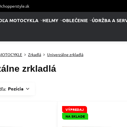
chopperstyle.sk
DĽA MOTOCYKLA
HELMY
OBLEČENIE
ÚDRŽBA A SERV
 MOTOCYKLE
Zrkadlá
Univerzálne zrkladlá
álne zrkladlá
Pozícia
dľa:
VÝPREDAJ
NA SKLADE