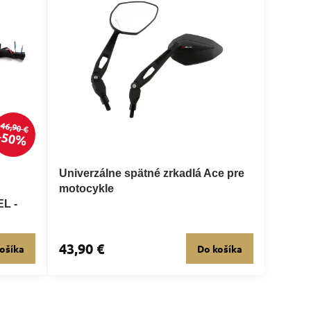
46,90 €
50%
Univerzálne spätné zrkadlá Ace pre
motocykle
L -
43,90 €
ošíka
Do košíka