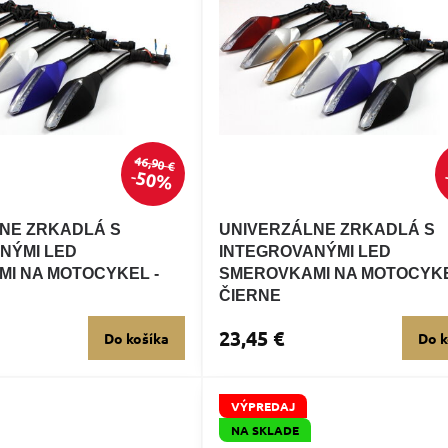
46,90 €
50%
NE ZRKADLÁ S
UNIVERZÁLNE ZRKADLÁ S
NÝMI LED
INTEGROVANÝMI LED
I NA MOTOCYKEL -
SMEROVKAMI NA MOTOCYKE
ČIERNE
23,45 €
Do košíka
Do k
VÝPREDAJ
NA SKLADE