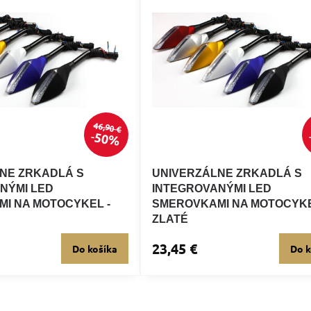
46,90 €
50%
NE ZRKADLÁ S
UNIVERZÁLNE ZRKADLÁ S
NÝMI LED
INTEGROVANÝMI LED
I NA MOTOCYKEL -
SMEROVKAMI NA MOTOCYKE
ZLATÉ
23,45 €
Do košíka
Do k