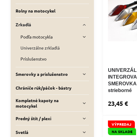
Rolny na motocykel
Zrkadlá
Podľa motocykla
Univerzálne zrkladlá
Príslušenstvo
UNIVERZÁL
Smerovky a príslušenstvo
INTEGROVA
SMEROVKAM
Chrániče rúk/páčok - bástry
strieborné
Kompletné kapoty na
23,45 €
motocykel
Predný štít / plexi
VÝPREDAJ
NA SKLADE
Svetlá