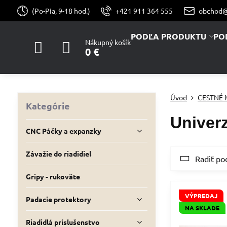
(Po-Pia, 9-18 hod.)
+421 911 364 555
obchod@
PODĽA PRODUKTU
PO
Nákupný košík
0 €
Úvod
CESTNÉ
Kategórie
Univerz
CNC Páčky a expanzky
Závažie do riadidiel
Radiť po
Gripy - rukoväte
VÝPREDAJ
Padacie protektory
NA SKLADE
Riadidlá príslušenstvo