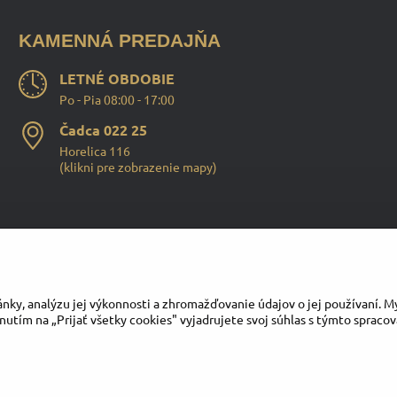
KAMENNÁ PREDAJŇA
LETNÉ OBDOBIE
Po - Pia 08:00 - 17:00
Čadca 022 25
Horelica 116
(
klikni pre zobrazenie mapy
)
Instagram
Facebook
Youtube
nky, analýzu jej výkonnosti a zhromažďovanie údajov o jej používaní. M
nutím na „Prijať všetky cookies" vyjadrujete svoj súhlas s týmto spraco
©
2026
Copyright
Predvoľby súkromia
Zásady ochrany osobných údajov
Vytvorené pomocou:
BiznisWeb.sk