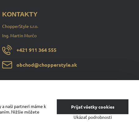
KONTAKTY
ChopperStyle s.r.o.
Ing. Martin Murčo
+421 911 364 555
obchod​@chopperstyle​.sk
y a naši partneri máme k
Prijať všetky cookies
vaním. Nižšie môžete
Ukázať podrobnosti