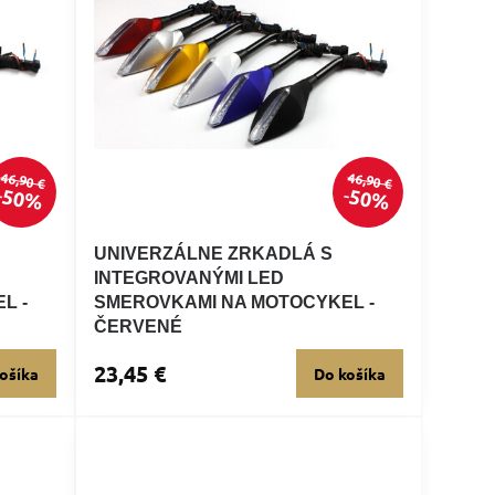
46,90 €
46,90 €
50%
50%
UNIVERZÁLNE ZRKADLÁ S
INTEGROVANÝMI LED
L -
SMEROVKAMI NA MOTOCYKEL -
ČERVENÉ
23,45 €
ošíka
Do košíka