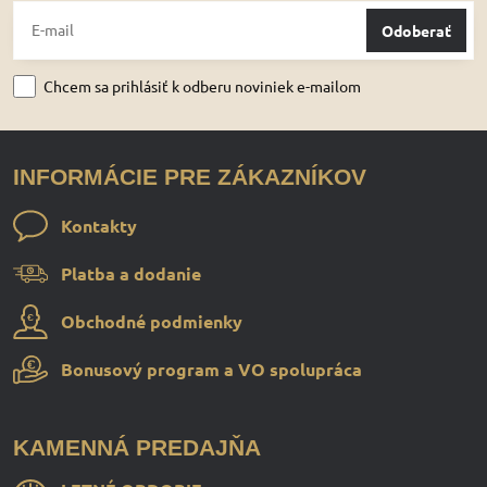
Odoberať
Chcem sa prihlásiť k odberu noviniek e-mailom
INFORMÁCIE PRE ZÁKAZNÍKOV
Kontakty
Platba a dodanie
Obchodné podmienky
Bonusový program a VO spolupráca
KAMENNÁ PREDAJŇA