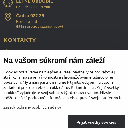
LETNÉ OBDOBIE
Po - Pia 08:00 - 17:00
Čadca 022 25
Horelica 116
(
klikni pre zobrazenie mapy
)
KONTAKTY
ChopperStyle s.r.o.
Na vašom súkromí nám záleží
Ing. Martin Murčo
+421 911 364 555
Cookies používame na zlepšenie vašej návštevy tejto webovej
stránky, analýzu jej výkonnosti a zhromažďovanie údajov o jej
používaní. My a naši partneri máme k týmto údajom na vašom
obchod​@chopperstyle​.sk
zariadení prístup alebo ich ukladáme. Kliknutím na „Prijať všetky
cookies" vyjadrujete svoj súhlas s týmto spracovaním. Nižšie
môžete nájsť podrobné informácie alebo upraviť svoje preferencie.
Instagram
Facebook
Youtube
Zásady ochrany osobných údajov
©
2026
Copyright
Prijať všetky cookies
Predvoľby súkromia
Zásady ochrany osobných údajov