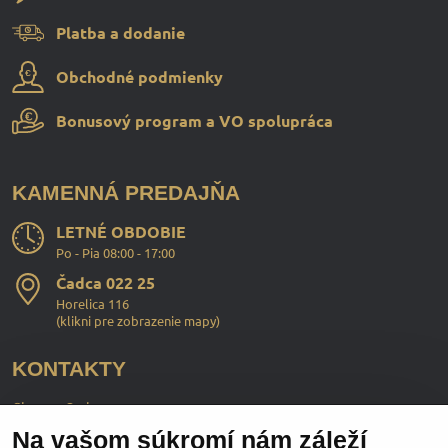
Platba a dodanie
Obchodné podmienky
Bonusový program a VO spolupráca
KAMENNÁ PREDAJŇA
LETNÉ OBDOBIE
Po - Pia 08:00 - 17:00
Čadca 022 25
Horelica 116
(
klikni pre zobrazenie mapy
)
KONTAKTY
ChopperStyle s.r.o.
Na vašom súkromí nám záleží
Ing. Martin Murčo