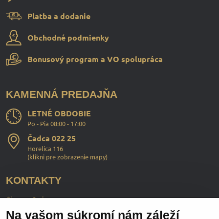
Platba a dodanie
Obchodné podmienky
Bonusový program a VO spolupráca
KAMENNÁ PREDAJŇA
LETNÉ OBDOBIE
Po - Pia 08:00 - 17:00
Čadca 022 25
Horelica 116
(
klikni pre zobrazenie mapy
)
KONTAKTY
ChopperStyle s.r.o.
Na vašom súkromí nám záleží
Ing. Martin Murčo