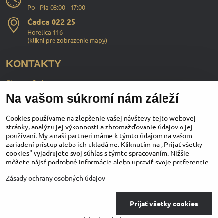
Po - Pia 08:00 - 17:00
Čadca 022 25
Horelica 116
(
klikni pre zobrazenie mapy
)
KONTAKTY
ChopperStyle s.r.o.
Na vašom súkromí nám záleží
Ing. Martin Murčo
+421 911 364 555
Cookies používame na zlepšenie vašej návštevy tejto webovej
stránky, analýzu jej výkonnosti a zhromažďovanie údajov o jej
používaní. My a naši partneri máme k týmto údajom na vašom
obchod​@chopperstyle​.sk
zariadení prístup alebo ich ukladáme. Kliknutím na „Prijať všetky
cookies" vyjadrujete svoj súhlas s týmto spracovaním. Nižšie
môžete nájsť podrobné informácie alebo upraviť svoje preferencie.
Instagram
Facebook
Youtube
Zásady ochrany osobných údajov
©
2026
Copyright
Prijať všetky cookies
Predvoľby súkromia
Zásady ochrany osobných údajov