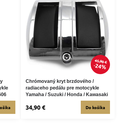
45,90 €
24%
ay
Chrómovaný kryt brzdového /
ykle
radiaceho pedálu pre motocykle
606
Yamaha / Suzuki / Honda / Kawasaki
34,90 €
ošíka
Do košíka