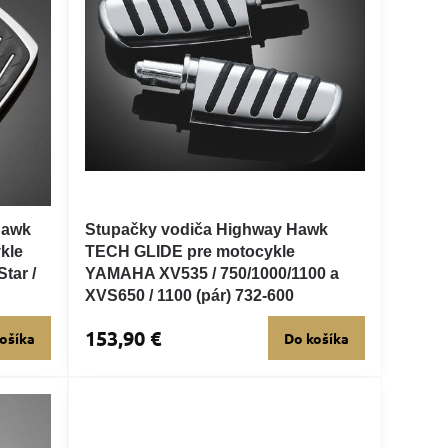
Hawk
Stupačky vodiča Highway Hawk
kle
TECH GLIDE pre motocykle
tar /
YAMAHA XV535 / 750/1000/1100 a
XVS650 / 1100 (pár) 732-600
153,90 €
ošíka
Do košíka