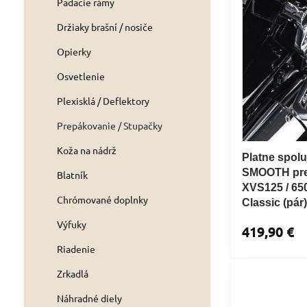
Padacie rámy
Držiaky brašní / nosiče
Opierky
Osvetlenie
Plexisklá / Deflektory
Prepákovanie / Stupačky
Koža na nádrž
Platne spol
SMOOTH pre
Blatník
XVS125 / 650
Chrómované doplnky
Classic (pár
Výfuky
419,90 €
Riadenie
Zrkadlá
Náhradné diely