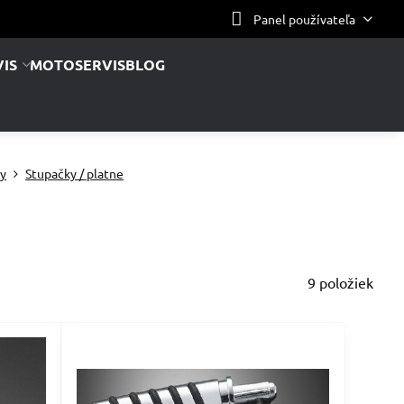
Panel používateľa
IS
MOTOSERVIS
BLOG
ky
Stupačky / platne
9
položiek