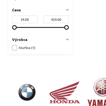
Cena
Od:
Do:
Výrobca
MurNox (1)