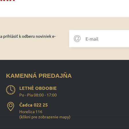
 prihlásiť k odberu noviniek e-
KAMENNÁ PREDAJŇA
LETNÉ OBDOBIE
Po - Pia 08:00 - 17:00
Čadca 022 25
Horelica 116
(
klikni pre zobrazenie mapy
)