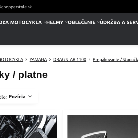
chopperstyle.sk
DĽA MOTOCYKLA
HELMY
OBLEČENIE
ÚDRŽBA A SERV
MOTOCYKLA
YAMAHA
DRAG STAR 1100
Prepákovanie / Stupač
y / platne
Pozícia
dľa: