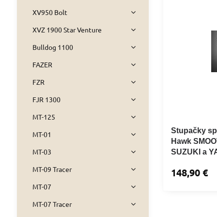
XV950 Bolt
XVZ 1900 Star Venture
Bulldog 1100
FAZER
FZR
FJR 1300
MT-125
Stupačky sp
MT-01
Hawk SMOOT
MT-03
SUZUKI a YA
MT-09 Tracer
148,90 €
MT-07
MT-07 Tracer