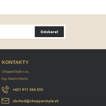
Odoberať
KONTAKTY
ChopperStyle s.r.o.
Ing. Martin Murčo
+421 911 364 555
obchod​@chopperstyle​.sk