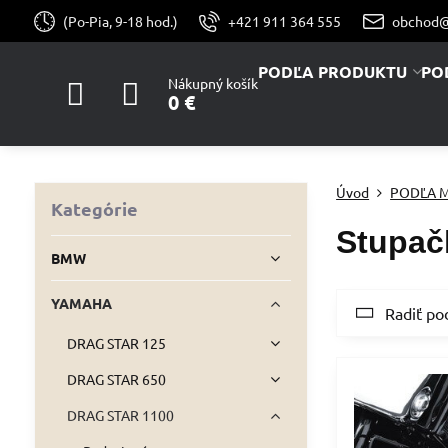
(Po-Pia, 9-18 hod.)
+421 911 364 555
obchod@
PODĽA PRODUKTU
PO
Nákupný košík
0 €
Úvod
PODĽA 
Kategórie
Stupačk
BMW
YAMAHA
Radiť po
DRAG STAR 125
DRAG STAR 650
DRAG STAR 1100