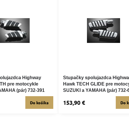
olujazdca Highway
Stupačky spolujazdca Highw
H pre motocykle
Hawk TECH GLIDE pre motoc
MAHA (pár) 732-391
SUZUKI a YAMAHA (pár) 732-
153,90 €
Do košíka
Do k