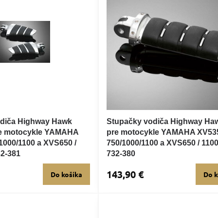
odiča Highway Hawk
Stupačky vodiča Highway Ha
 motocykle YAMAHA
pre motocykle YAMAHA XV535
1000/1100 a XVS650 /
750/1000/1100 a XVS650 / 1100
32-381
732-380
143,90 €
Do košíka
Do k