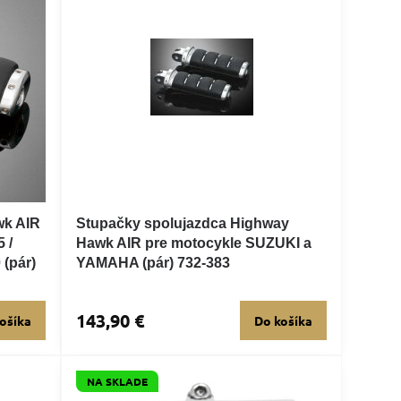
wk AIR
Stupačky spolujazdca Highway
 /
Hawk AIR pre motocykle SUZUKI a
 (pár)
YAMAHA (pár) 732-383
143,90 €
ošíka
Do košíka
NA SKLADE