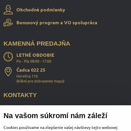
Obchodné podmienky
Bonusový program a VO spolupráca
KAMENNÁ PREDAJŇA
LETNÉ OBDOBIE
Po - Pia 08:00 - 17:00
Čadca 022 25
Horelica 116
(
klikni pre zobrazenie mapy
)
KONTAKTY
ChopperStyle s.r.o.
Na vašom súkromí nám záleží
Ing. Martin Murčo
+421 911 364 555
Cookies používame na zlepšenie vašej návštevy tejto webovej