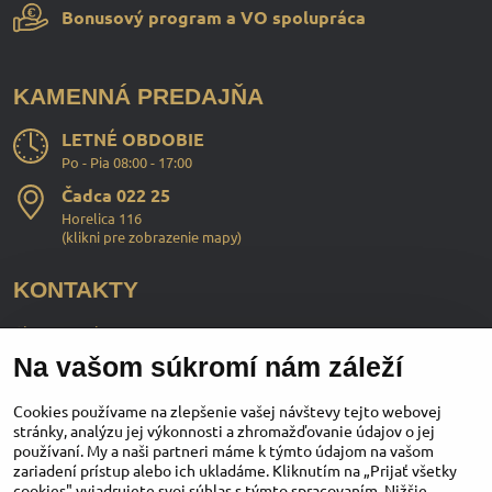
Bonusový program a VO spolupráca
KAMENNÁ PREDAJŇA
LETNÉ OBDOBIE
Po - Pia 08:00 - 17:00
Čadca 022 25
Horelica 116
(
klikni pre zobrazenie mapy
)
KONTAKTY
ChopperStyle s.r.o.
Na vašom súkromí nám záleží
Ing. Martin Murčo
+421 911 364 555
Cookies používame na zlepšenie vašej návštevy tejto webovej
stránky, analýzu jej výkonnosti a zhromažďovanie údajov o jej
používaní. My a naši partneri máme k týmto údajom na vašom
obchod​@chopperstyle​.sk
zariadení prístup alebo ich ukladáme. Kliknutím na „Prijať všetky
cookies" vyjadrujete svoj súhlas s týmto spracovaním. Nižšie