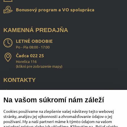
Bonusový program a VO spolupráca
KAMENNÁ PREDAJŇA
LETNÉ OBDOBIE
Po - Pia 08:00 - 17:00
Čadca 022 25
Horelica 116
(
klikni pre zobrazenie mapy
)
KONTAKTY
ChopperStyle s.r.o.
Na vašom súkromí nám záleží
Ing. Martin Murčo
+421 911 364 555
Cookies používame na zlepšenie vašej návštevy tejto webovej
stránky, analýzu jej výkonnosti a zhromažďovanie údajov o jej
používaní. My a naši partneri máme k týmto údajom na vašom
obchod​@chopperstyle​.sk
zariadení prístup alebo ich ukladáme. Kliknutím na „Prijať všetky