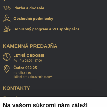
Platba a dodanie
Obchodné podmienky
Bonusový program a VO spolupráca
KAMENNÁ PREDAJŇA
LETNÉ OBDOBIE
Po - Pia 08:00 - 17:00
Čadca 022 25
Horelica 116
(
klikni pre zobrazenie mapy
)
KONTAKTY
ChopperStyle s.r.o.
Na vašom súkromí nám záleží
Ing. Martin Murčo