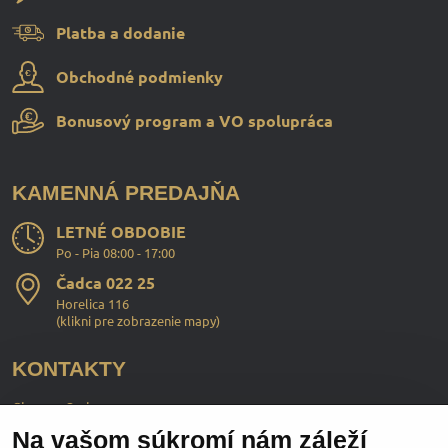
Platba a dodanie
Obchodné podmienky
Bonusový program a VO spolupráca
KAMENNÁ PREDAJŇA
LETNÉ OBDOBIE
Po - Pia 08:00 - 17:00
Čadca 022 25
Horelica 116
(
klikni pre zobrazenie mapy
)
KONTAKTY
ChopperStyle s.r.o.
Na vašom súkromí nám záleží
Ing. Martin Murčo