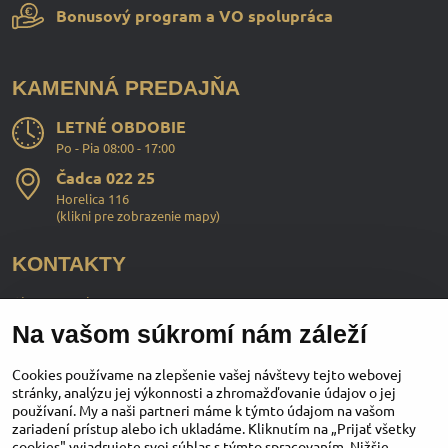
Bonusový program a VO spolupráca
KAMENNÁ PREDAJŇA
LETNÉ OBDOBIE
Po - Pia 08:00 - 17:00
Čadca 022 25
Horelica 116
(
klikni pre zobrazenie mapy
)
KONTAKTY
ChopperStyle s.r.o.
Na vašom súkromí nám záleží
Ing. Martin Murčo
+421 911 364 555
Cookies používame na zlepšenie vašej návštevy tejto webovej
stránky, analýzu jej výkonnosti a zhromažďovanie údajov o jej
používaní. My a naši partneri máme k týmto údajom na vašom
obchod​@chopperstyle​.sk
zariadení prístup alebo ich ukladáme. Kliknutím na „Prijať všetky
cookies" vyjadrujete svoj súhlas s týmto spracovaním. Nižšie