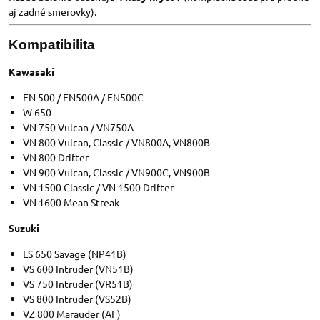
aj zadné smerovky).
Kompatibilita
Kawasaki
EN 500 / EN500A / EN500C
W 650
VN 750 Vulcan / VN750A
VN 800 Vulcan, Classic / VN800A, VN800B
VN 800 Drifter
VN 900 Vulcan, Classic / VN900C, VN900B
VN 1500 Classic / VN 1500 Drifter
VN 1600 Mean Streak
Suzuki
LS 650 Savage (NP41B)
VS 600 Intruder (VN51B)
VS 750 Intruder (VR51B)
VS 800 Intruder (VS52B)
VZ 800 Marauder (AF)