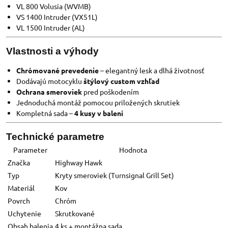
VL 800 Volusia (WVMB)
VS 1400 Intruder (VX51L)
VL 1500 Intruder (AL)
Vlastnosti a výhody
Chrómované prevedenie
– elegantný lesk a dlhá životnosť
Dodávajú motocyklu
štýlový custom vzhľad
Ochrana smeroviek
pred poškodením
Jednoduchá montáž pomocou priložených skrutiek
Kompletná sada –
4 kusy v balení
Technické parametre
Parameter
Hodnota
Značka
Highway Hawk
Typ
Kryty smeroviek (Turnsignal Grill Set)
Materiál
Kov
Povrch
Chróm
Uchytenie
Skrutkované
Obsah balenia
4 ks + montážna sada