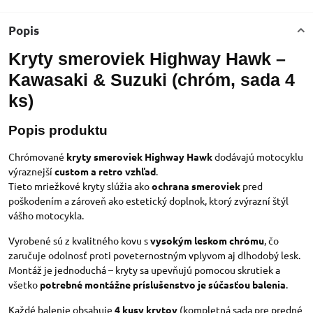
Popis
Kryty smeroviek Highway Hawk –
Kawasaki & Suzuki (chróm, sada 4
ks)
Popis produktu
Chrómované
kryty smeroviek Highway Hawk
dodávajú motocyklu
výraznejší
custom a retro vzhľad
.
Tieto mriežkové kryty slúžia ako
ochrana smeroviek
pred
poškodením a zároveň ako estetický doplnok, ktorý zvýrazní štýl
vášho motocykla.
Vyrobené sú z kvalitného kovu s
vysokým leskom chrómu
, čo
zaručuje odolnosť proti poveternostným vplyvom aj dlhodobý lesk.
Montáž je jednoduchá – kryty sa upevňujú pomocou skrutiek a
všetko
potrebné montážne príslušenstvo je súčasťou balenia
.
Každé balenie obsahuje
4 kusy krytov
(kompletná sada pre predné