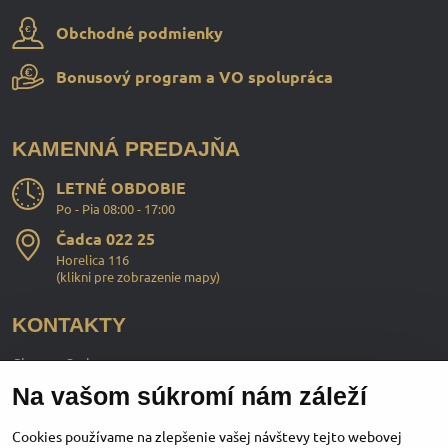
Obchodné podmienky
Bonusový program a VO spolupráca
KAMENNÁ PREDAJŇA
LETNÉ OBDOBIE
Po - Pia 08:00 - 17:00
Čadca 022 25
Horelica 116
(
klikni pre zobrazenie mapy
)
KONTAKTY
ChopperStyle s.r.o.
Na vašom súkromí nám záleží
Ing. Martin Murčo
+421 911 364 555
Cookies používame na zlepšenie vašej návštevy tejto webovej