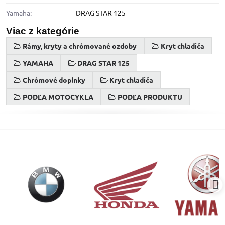
Yamaha:
DRAG STAR 125
Viac z kategórie
Rámy, kryty a chrómované ozdoby
Kryt chladiča
YAMAHA
DRAG STAR 125
Chrómové doplnky
Kryt chladiča
PODĽA MOTOCYKLA
PODĽA PRODUKTU