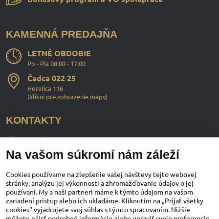
KAMENNÁ PREDAJŇA
LETNÉ OBDOBIE
Po - Pia 08:00 - 17:00
Čadca 022 25
Horelica 116
(
klikni pre zobrazenie mapy
)
KONTAKTY
ChopperStyle s.r.o.
Na vašom súkromí nám záleží
Ing. Martin Murčo
+421 911 364 555
Cookies používame na zlepšenie vašej návštevy tejto webovej
stránky, analýzu jej výkonnosti a zhromažďovanie údajov o jej
používaní. My a naši partneri máme k týmto údajom na vašom
obchod​@chopperstyle​.sk
zariadení prístup alebo ich ukladáme. Kliknutím na „Prijať všetky
cookies" vyjadrujete svoj súhlas s týmto spracovaním. Nižšie
môžete nájsť podrobné informácie alebo upraviť svoje preferencie.