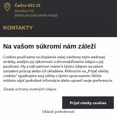
Čadca 022 25
Horelica 116
(
klikni pre zobrazenie mapy
)
KONTAKTY
ChopperStyle s.r.o.
Na vašom súkromí nám záleží
Ing. Martin Murčo
+421 911 364 555
Cookies používame na zlepšenie vašej návštevy tejto webovej
stránky, analýzu jej výkonnosti a zhromažďovanie údajov o jej
používaní. My a naši partneri máme k týmto údajom na vašom
obchod​@chopperstyle​.sk
zariadení prístup alebo ich ukladáme. Kliknutím na „Prijať všetky
cookies" vyjadrujete svoj súhlas s týmto spracovaním. Nižšie
môžete nájsť podrobné informácie alebo upraviť svoje preferencie.
Instagram
Facebook
Youtube
Zásady ochrany osobných údajov
©
2026
Copyright
Prijať všetky cookies
Predvoľby súkromia
Zásady ochrany osobných údajov
Ukázať podrobnosti
Vytvorené pomocou:
BiznisWeb.sk